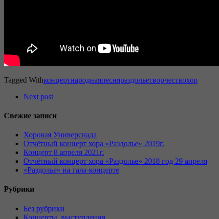
Tagged With
концерт
народная
песня
раздолье
творчество
хор
Next post
Свежие записи
Хоровая Универсиада
Отчётный концерт хора «Раздолье» 2019г.
Концерт 8 апреля 2021г.
Отчётный концерт хора «Раздолье» 2018 год 29 апреля
«Раздолье» на гала-концерте
Рубрики
Без рубрики
Концерты, выступления