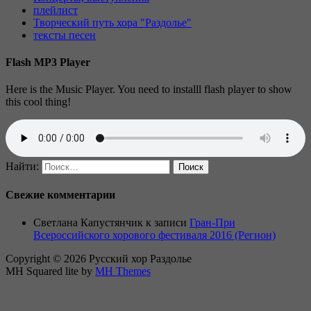
плейлист
Творческий путь хора "Раздолье"
тексты песен
Flash MP3 Player
Here is the Music Player. You need to installl flash player to show
this cool thing!
Найти:
Свежие комментарии
Светлана Капустянчик
к записи
Гран-При
Всероссийского хорового фестиваля 2016 (Регион)
Copyright © 2026 Русский хор Раздолье
MH Squared lite by
MH Themes