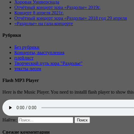
Хоровая Универсиада
Отчётный концерт хора «Раздолье» 2019г.
Концерт 8 апреля 2021г.
Отчётный концерт хора «Раздолье» 2018 год 29 апреля
«Раздолье» на гала-концерте
Рубрики
Без рубрики
Концерты, выступления
плейлист
Творческий путь хора "Раздолье"
тексты песен
Flash MP3 Player
Here is the Music Player. You need to installl flash player to show this
Найти:
Свежие комментарии