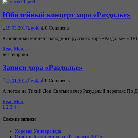
Юбилейный концерт хора «Раздолье»
19.03.2017
gokin
0 Comments
Юбилейный концерт народного русского хора «Раздолье» «ЛЕ
Read More
Без рубрики
Записи хора «Раздолье»
12.01.2017
gokin
0 Comments
А потом на Тихий Дон Святый вечер Разудалый перепляс По 
Read More
1
2
3
4
»
Свежие записи
Хоровая Универсиада
Отчётный концерт хора «Раздолье» 2019г.