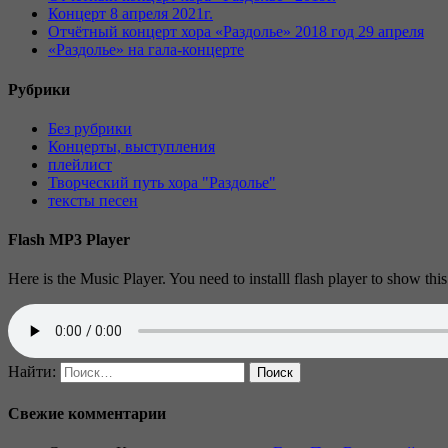
Концерт 8 апреля 2021г.
Отчётный концерт хора «Раздолье» 2018 год 29 апреля
«Раздолье» на гала-концерте
Рубрики
Без рубрики
Концерты, выступления
плейлист
Творческий путь хора "Раздолье"
тексты песен
Flash MP3 Player
Here is the Music Player. You need to installl flash player to show this
Найти:
Свежие комментарии